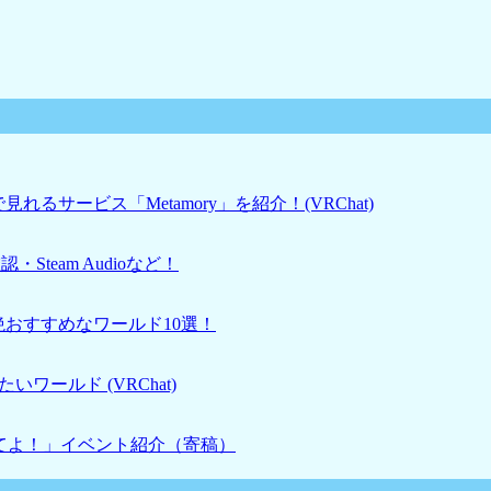
るサービス「Metamory」を紹介！(VRChat)
・Steam Audioなど！
絶おすすめなワールド10選！
ワールド (VRChat)
せてよ！」イベント紹介（寄稿）