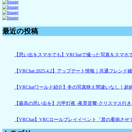
最近の投稿
【思い出をスマホでも】VRChatで撮った写真をスマホで見れ
【VRChat 2025.4.2】アップデート情報｜共通フレンド確認
【VRChatワールド紹介】冬の写真映え間違いなし！超
【最高の思い出を】六甲灯夜 -夜景音響-クリスマス行きたい
【VRChat】VRCロールプレイイベント「君の看病さ