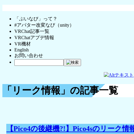
「ぶいなび」って？
#アバター改変なび（unity）
VRChat記事一覧
VRChatアプデ情報
VR機材
English
お問い合わせ
「リーク情報」の記事一覧
【Pico4の後継機?!】Pico4sのリー