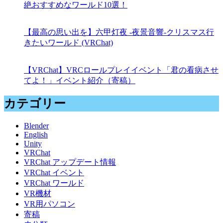
絶おすすめなワールド10選！
【最高の思い出を】六甲灯夜 -夜景音響-クリスマス行
きたいワールド (VRChat)
【VRChat】VRCロールプレイイベント「君の看病させ
てよ！」イベント紹介（寄稿）
カテゴリー
Blender
English
Unity
VRChat
VRChat アップデート情報
VRChat イベント
VRChat ワールド
VR機材
VR用パソコン
寄稿