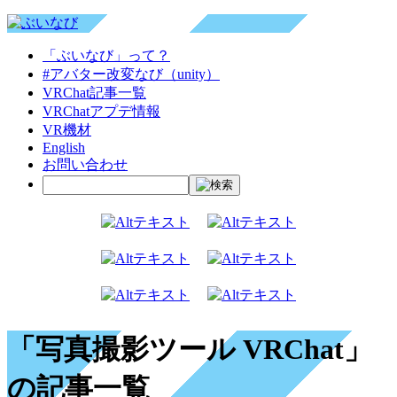
「ぶいなび」って？
#アバター改変なび（unity）
VRChat記事一覧
VRChatアプデ情報
VR機材
English
お問い合わせ
「写真撮影ツール VRChat」
の記事一覧