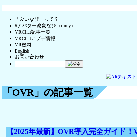
「ぶいなび」って？
#アバター改変なび（unity）
VRChat記事一覧
VRChatアプデ情報
VR機材
English
お問い合わせ
「OVR」の記事一覧
【2025年最新】OVR導入完全ガイド！V