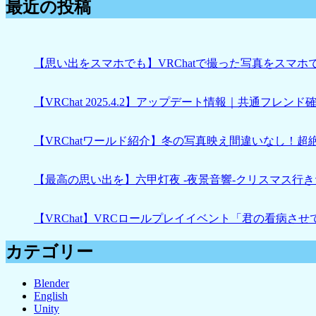
最近の投稿
【思い出をスマホでも】VRChatで撮った写真をスマホで見れ
【VRChat 2025.4.2】アップデート情報｜共通フレンド確認
【VRChatワールド紹介】冬の写真映え間違いなし！超
【最高の思い出を】六甲灯夜 -夜景音響-クリスマス行きたい
【VRChat】VRCロールプレイイベント「君の看病さ
カテゴリー
Blender
English
Unity