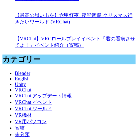
【最高の思い出を】六甲灯夜 -夜景音響-クリスマス行
きたいワールド (VRChat)
【VRChat】VRCロールプレイイベント「君の看病させ
てよ！」イベント紹介（寄稿）
カテゴリー
Blender
English
Unity
VRChat
VRChat アップデート情報
VRChat イベント
VRChat ワールド
VR機材
VR用パソコン
寄稿
未分類