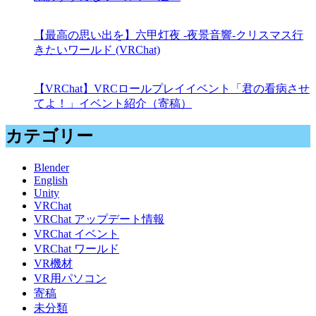
【最高の思い出を】六甲灯夜 -夜景音響-クリスマス行
きたいワールド (VRChat)
【VRChat】VRCロールプレイイベント「君の看病させ
てよ！」イベント紹介（寄稿）
カテゴリー
Blender
English
Unity
VRChat
VRChat アップデート情報
VRChat イベント
VRChat ワールド
VR機材
VR用パソコン
寄稿
未分類