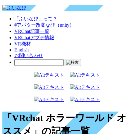
「ぶいなび」って？
#アバター改変なび（unity）
VRChat記事一覧
VRChatアプデ情報
VR機材
English
お問い合わせ
「VRchat ホラーワールド オ
ススメ」の記事一覧