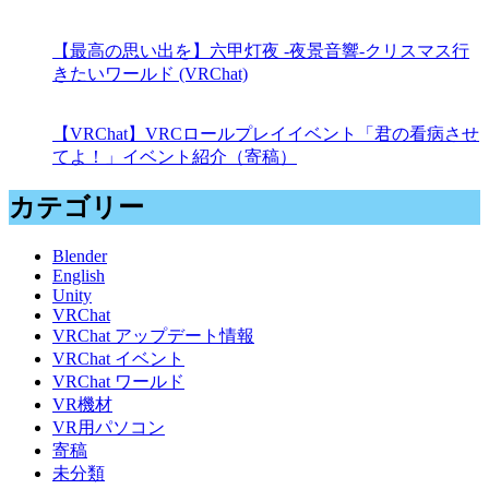
【最高の思い出を】六甲灯夜 -夜景音響-クリスマス行
きたいワールド (VRChat)
【VRChat】VRCロールプレイイベント「君の看病させ
てよ！」イベント紹介（寄稿）
カテゴリー
Blender
English
Unity
VRChat
VRChat アップデート情報
VRChat イベント
VRChat ワールド
VR機材
VR用パソコン
寄稿
未分類