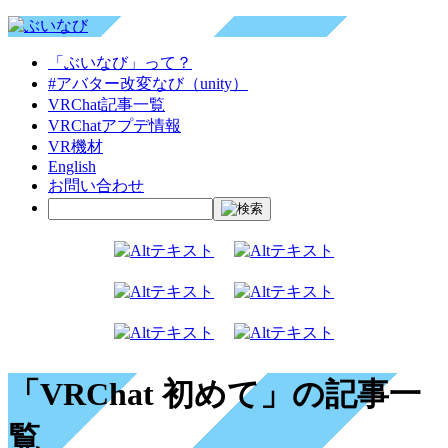
「ぶいなび」って？
#アバター改変なび（unity）
VRChat記事一覧
VRChatアプデ情報
VR機材
English
お問い合わせ
「VRChat 初めて」の記事一
覧