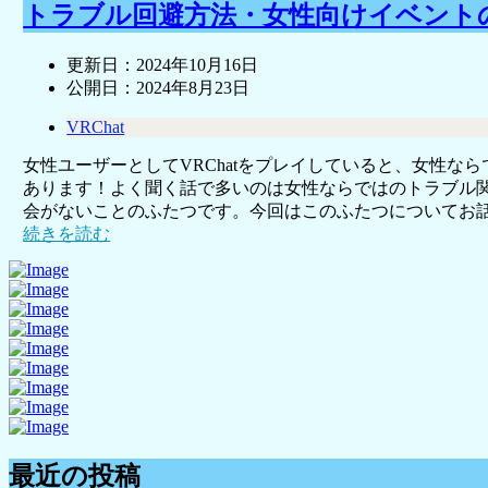
トラブル回避方法・女性向けイベントの紹介!
更新日：
2024年10月16日
公開日：
2024年8月23日
VRChat
女性ユーザーとしてVRChatをプレイしていると、女性な
あります！よく聞く話で多いのは女性ならではのトラブル
会がないことのふたつです。今回はこのふたつについてお話し
続きを読む
最近の投稿