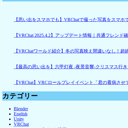
【思い出をスマホでも】VRChatで撮った写真をスマホで見れ
【VRChat 2025.4.2】アップデート情報｜共通フレンド確認
【VRChatワールド紹介】冬の写真映え間違いなし！超
【最高の思い出を】六甲灯夜 -夜景音響-クリスマス行きたい
【VRChat】VRCロールプレイイベント「君の看病さ
カテゴリー
Blender
English
Unity
VRChat