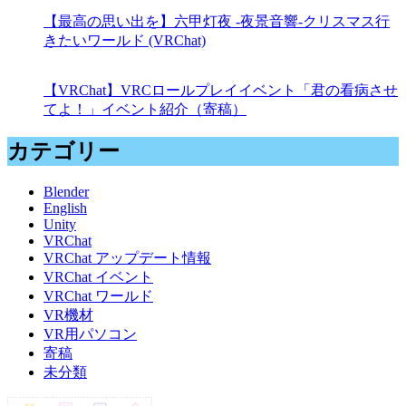
【最高の思い出を】六甲灯夜 -夜景音響-クリスマス行
きたいワールド (VRChat)
【VRChat】VRCロールプレイイベント「君の看病させ
てよ！」イベント紹介（寄稿）
カテゴリー
Blender
English
Unity
VRChat
VRChat アップデート情報
VRChat イベント
VRChat ワールド
VR機材
VR用パソコン
寄稿
未分類