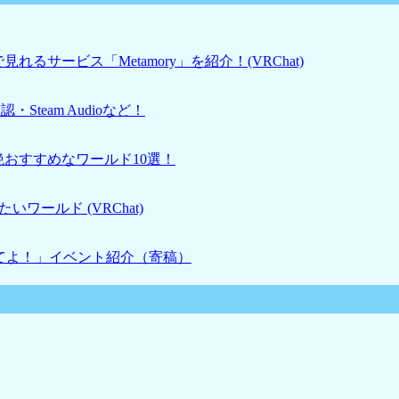
るサービス「Metamory」を紹介！(VRChat)
・Steam Audioなど！
絶おすすめなワールド10選！
ワールド (VRChat)
せてよ！」イベント紹介（寄稿）