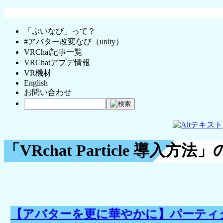
「ぶいなび」って？
#アバター改変なび（unity）
VRChat記事一覧
VRChatアプデ情報
VR機材
English
お問い合わせ
「VRchat Particle 導入方
【アバターを更に華やかに】パーティ