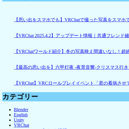
【思い出をスマホでも】VRChatで撮った写真をスマホで見れ
【VRChat 2025.4.2】アップデート情報｜共通フレンド確認
【VRChatワールド紹介】冬の写真映え間違いなし！超
【最高の思い出を】六甲灯夜 -夜景音響-クリスマス行きたい
【VRChat】VRCロールプレイイベント「君の看病さ
カテゴリー
Blender
English
Unity
VRChat