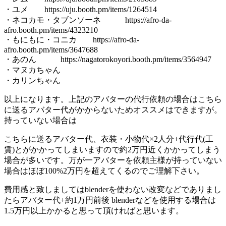
・ユメ https://uju.booth.pm/items/1264514
・ネコカモ・タブンソーネ https://afro-da-
afro.booth.pm/items/4323210
・もにもに・コニカ https://afro-da-
afro.booth.pm/items/3647688
・あのん https://nagatorokoyori.booth.pm/items/3564947
・マヌカちゃん
・カリンちゃん
以上になります。上記のアバターの代行依頼の場合はこちら
に送るアバター代がかからないためオススメはできますが。
持っていない場合は
こちらに送るアバター代、衣装・小物代×2人分+代行代(工
賃)とがかかってしまいますので約2万円近くかかってしまう
場合が多いです。万が一アバターを依頼主様が持っていない
場合はほぼ100%2万円を超えてくるのでご理解下さい。
費用感と致しましてはblenderを使わない改変などでありまし
たらアバター代+約1万円前後 blenderなどを使用する場合は
1.5万円以上かかると思って頂ければと思います。