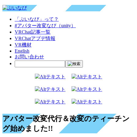
「ぶいなび」って？
#アバター改変なび（unity）
VRChat記事一覧
VRChatアプデ情報
VR機材
English
お問い合わせ
アバター改変代行＆改変のティーチン
グ始めました!!