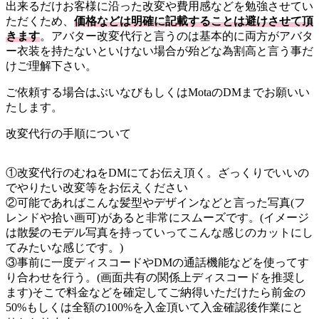
出来るだけお客様に沿った改変や費用感などを勉強させてい
ただくため、
価格などは明確に記載することは避けさせて頂
きます
。アバター改変代行と言うのは基本的に両方がアバタ
ー衣装を持たないといけない場合が殆どな為割高と言う事だ
けご理解下さい。
ご依頼する場合はぶいなびもしくはMotaのDMまでお願いい
たします。
改変代行の手順について
①改変代行のむねをDMにてお伝え頂く。ざっくりでいいの
でやりたい改変等をお伝えください
②可能であればこんな髪型やデザインなどと言った写真(フ
レンドや拾い画可)があると非常にスムーズです。(イメージ
は散髪のモデル写真を持っていってこんな感じのカットにし
てみたいな感じです。)
③事前に一度ディスコードやDMの通話機能などを使ってす
り合わせを行う。(画面共有の関係上ディスコードを推奨し
ます)そこで料金などを確定してご納得いただけたら前金の
50%もしくは全額の100%を入金頂いて入金確認後作業にと