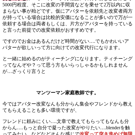
5000円程度、そこに改変の手間賃などを乗せて2万以内に収
まらない事が殆どです。仮にアバターを依頼先と改変者両方
が持っている場合は比較的安価になることが多いので万が一
依頼する場合は両者もしくは、片方がアバターを持っている
と言った前提での改変依頼がおすすめです。
ですのでお金はあるんだけど時間がない….でもかわいいア
バターが欲しいって方に向けての改変代行になります。
と一緒に始めるのがティーチングになります。ティチーング
ってなんぞや？って思う方もいらっしゃるかもしれません
が…ざっくり言うと
マンツーマン家庭教師です。
今ではアバター改変なんも分からん集会やフレンドから教え
てもらえることも多い環境ですが、
フレンドに頼みにくい….文章で教えてもらってもなんも分
からん….もっと自分で凝った改変がやりたい….blenderを触
ってみたい、などなどそんな感じで
改変って突き進めば無限