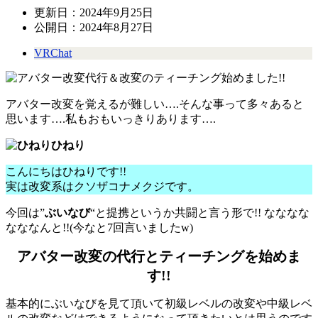
更新日：
2024年9月25日
公開日：
2024年8月27日
VRChat
アバター改変を覚えるが難しい….そんな事って多々あると
思います….私もおもいっきりあります….
ひねり
こんにちはひねりです!!
実は改変系はクソザコナメクジです。
今回は”
ぶいなび
“と提携というか共闘と言う形で!! なななな
なななんと!!(今なと7回言いましたw)
アバター改変の代行とティーチングを始めま
す!!
基本的にぶいなびを見て頂いて初級レベルの改変や中級レベ