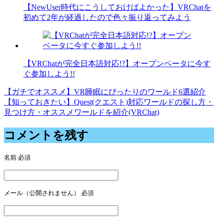
【NewUser時代にこうしておけばよかった】VRChatを
初めて2年が経過したので色々振り返ってみよう
【VRChatが完全日本語対応!?】オープンベータに今す
ぐ参加しよう!!
【ガチでオススメ】VR睡眠にぴったりのワールド6選紹介
投
【知っておきたい】Quest(クエスト)対応ワールドの探し方・
稿
見つけ方・オススメワールドを紹介(VRChat)
ナ
コメントを残す
ビ
ゲ
名前
必須
ー
シ
メール（公開されません）
必須
ョ