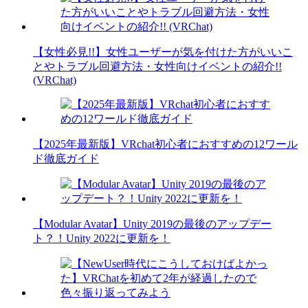
【女性必見!!】女性ユーザーが気を付けた方がいいこ
とやトラブル回避方法・女性向けイベントの紹介!!
(VRChat)
【2025年最新版】VRchat初心者におすすめの12ワール
ド徹底ガイド
【Modular Avatar】Unity 2019の最後のアップデー
ト？！Unity 2022に更新を！