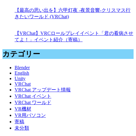
【最高の思い出を】六甲灯夜 -夜景音響-クリスマス行
きたいワールド (VRChat)
【VRChat】VRCロールプレイイベント「君の看病させ
てよ！」イベント紹介（寄稿）
カテゴリー
Blender
English
Unity
VRChat
VRChat アップデート情報
VRChat イベント
VRChat ワールド
VR機材
VR用パソコン
寄稿
未分類