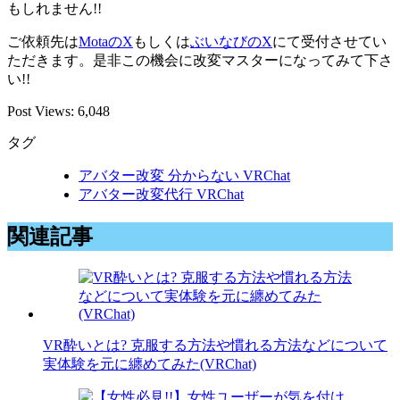
もしれません!!
ご依頼先は
MotaのX
もしくは
ぶいなびのX
にて受付させてい
ただきます。是非この機会に改変マスターになってみて下さ
い!!
Post Views:
6,048
タグ
アバター改変 分からない VRChat
アバター改変代行 VRChat
関連記事
VR酔いとは? 克服する方法や慣れる方法などについて
実体験を元に纏めてみた(VRChat)