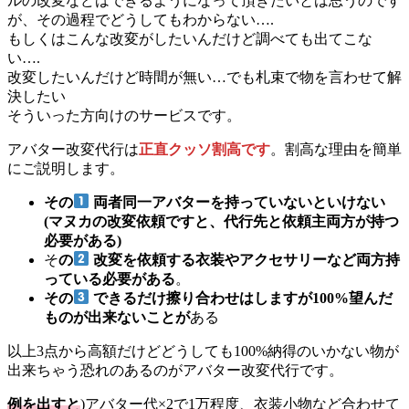
ルの改変などはできるようになって頂きたいとは思うのです
が、その過程でどうしてもわからない….
もしくはこんな改変がしたいんだけど調べても出てこな
い….
改変したいんだけど時間が無い…でも札束で物を言わせて解
決したい
そういった方向けのサービスです。
アバター改変代行は
正直クッソ割高です
。割高な理由を簡単
にご説明します。
その
両者同一アバターを持っていないといけない
(マヌカの改変依頼ですと、代行先と依頼主両方が持つ
必要がある)
そ
の
改変を依頼する衣装やアクセサリーなど両方持
っている必要がある
。
その
できるだけ擦り合わせはしますが100%望んだ
ものが出来ないことが
ある
以上3点から高額だけどどうしても100%納得のいかない物が
出来ちゃう恐れのあるのがアバター改変代行です。
例を出すと
)アバター代×2で1万程度、衣装小物など合わせて