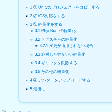
1
① Unityのプロジェクトをコピーする
2
② iOS対応をする
3
③ 軽量化をする
3.1
PhysBoneの軽量化
3.2
テクスチャの軽量化
3.2.1
変更が適用されない場合
3.3
絶対した方がいい軽量化
3.4
ギミックを削除する
3.5
その他の軽量化
4
④ アバターをアップロードする
5
最後に