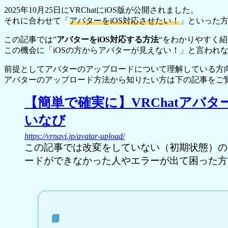
2025年10月25日にVRChatにiOS版が公開されました。
それに合わせて「
アバターをiOS対応させたい！
」といった
この記事では”
アバターをiOS対応する方法
“をわかりやすく
この機会に「iOSの方からアバターが見えない！」と言われ
前提としてアバターのアップロードについて理解している方
アバターのアップロード方法から知りたい方は下の記事をご
【簡単で確実に】VRChatアバタ
いなび
https://vrnavi.jp/avatar-upload/
この記事では改変をしていない（初期状態）の
ードができなかった人やエラーが出て困った方
…