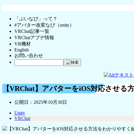
「ぶいなび」って？
#アバター改変なび（unity）
VRChat記事一覧
VRChatアプデ情報
VR機材
English
お問い合わせ
【VRChat】アバターをiOS対応させる方
公開日：
2025年10月30日
Unity
VRChat