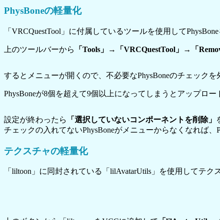
PhysBoneの軽量化
「VRCQuestTool」に付属しているツールを使用してPhysB
上のツールバーから
「Tools」→「VRCQuestTool」→「Remov
するとメニューが開くので、不必要なPhysBoneのチェック
PhysBoneが8個を超えて9個以上になってしまうとアップ
設定が終わったら
「選択していないコンポーネントを削除」
チェックの入れてないPhysBoneがメニューからなくなれば、P
テクスチャの軽量化
「liltoon」に同封されている「lilAvatarUtils」を使用