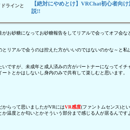
【絶対にやめとけ】VRChat初心者向
説!!
がお砂糖になってお砂糖報告をしてリアルで会ってオフ会など
とリアルで会うのは控えた方がいいのではないのかな～と私は個
たいですが、未成年と成人済みの方がパートナーになってイチ
イートとかはしないし身内のみで共有して楽しむと思います。
だからって思いましたがVRには
VR感度
(ファントムセンス)と
とか温度とか匂いとかそういう部分まで感じる人が居るんです