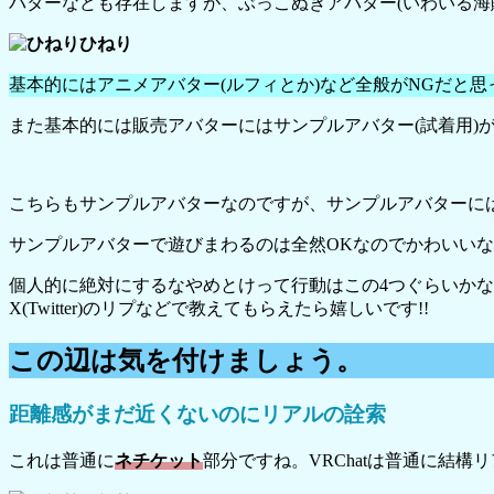
バターなども存在しますが、ぶっこぬきアバター(いわいる海
ひねり
基本的にはアニメアバター(ルフィとか)など全般がNGだと思
また基本的には販売アバターにはサンプルアバター(試着用)
こちらもサンプルアバターなのですが、サンプルアバターには
サンプルアバターで遊びまわるのは全然OKなのでかわいいな
個人的に絶対にするなやめとけって行動はこの4つぐらいか
X(Twitter)のリプなどで教えてもらえたら嬉しいです!!
この辺は気を付けましょう。
距離感がまだ近くないのにリアルの詮索
これは普通に
ネチケット
部分ですね。VRChatは普通に結