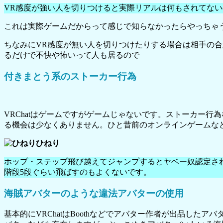
VR感度が強い人を切りつけると実際リアルは何もされてない
これは実際ゲームだからって感じで知らなかったらやっちゃ
ちなみにVR感度が無い人を切りつけたりする場合は相手の
るだけで不快や怖いって人も居るので
付きまとう系のストーカー行為
VRChatはゲームですがゲームじゃないです。ストーカー
る機会は少なくありません。ひと昔前のオンラインゲームな
ひねり
ホップ・ステップ飛び越えてジャンプするとヤベー奴認定さ
階段5段ぐらい飛ばすのもよくないです。
海賊アバターのような違法アバターの使用
基本的にVRChatはBoothなどでアバター作者が出品したア