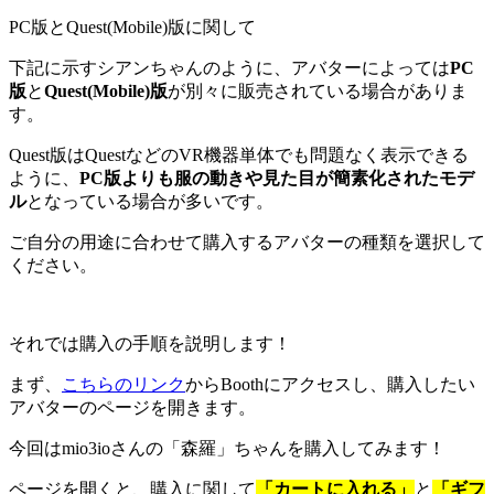
PC版とQuest(Mobile)版に関して
下記に示すシアンちゃんのように、アバターによっては
PC
版
と
Quest(Mobile)版
が別々に販売されている場合がありま
す。
Quest版はQuestなどのVR機器単体でも問題なく表示できる
ように、
PC版よりも服の動きや見た目が簡素化されたモデ
ル
となっている場合が多いです。
ご自分の用途に合わせて購入するアバターの種類を選択して
ください。
それでは購入の手順を説明します！
まず、
こちらのリンク
からBoothにアクセスし、購入したい
アバターのページを開きます。
今回はmio3ioさんの「森羅」ちゃんを購入してみます！
ページを開くと、購入に関して
「カートに入れる」
と
「ギフ