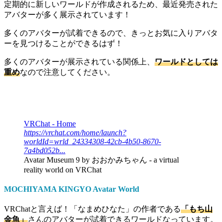
定期的に新しいワールドが作成されるため、最近発売された
アバターが多く展示されています！
多くのアバターが試着できるので、きっとお気に入りアバタ
ーを見つけることができるはず！
多くのアバターが展示されている関係上、
ワールドとしては
重め
なので注意してください。
VRChat - Home
https://vrchat.com/home/launch?
worldId=wrld_24334308-42cb-4b50-8670-
7a4bd052b...
Avatar Museum 9 by おおかみちゃん - a virtual
reality world on VRChat
MOCHIYAMA KINGYO Avatar World
VRChatと言えば！「なまめひなた」の作者である
「もち山
金魚」
さんのアバターが試着できるワールドなっています。