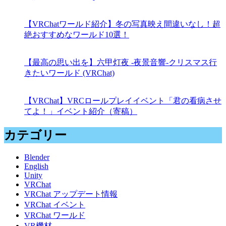
【VRChatワールド紹介】冬の写真映え間違いなし！超
絶おすすめなワールド10選！
【最高の思い出を】六甲灯夜 -夜景音響-クリスマス行
きたいワールド (VRChat)
【VRChat】VRCロールプレイイベント「君の看病させ
てよ！」イベント紹介（寄稿）
カテゴリー
Blender
English
Unity
VRChat
VRChat アップデート情報
VRChat イベント
VRChat ワールド
VR機材