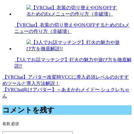
【VRChat】衣装の切り替えやON/OFFするためのExメ
ニューの作り方（非破壊）
【3人でお話マッチング】灯火の魅力や遊び方を徹底解
説!!
【VRChat】アバター改変時VCCに導入必須レベルのおすす
投
めツールと導入方法解説！
稿
【VRChat向けアバター】～あまかわメイド〜 シュクレちゃ
ん
ナ
ビ
コメントを残す
ゲ
名前
必須
ー