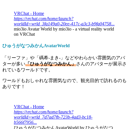
VRChat - Home
https://vrchat.com/home/launch?
worldId=wrld_3fa149a0-20ee-417c-a3c3-b9fa04758...
mio3io Avatar World by mio3io - a virtual reality world
on VRChat
ひゅうがなつみかんAvatarWorld
「リーファ」や「碼希-まき-」などやわらかい雰囲気のアバ
ターが多い
「ひゅうがなつみかん」
さんのアバターが展示さ
れているワールドです。
ワールドもおしゃれな雰囲気なので、観光目的で訪れるのも
ありです！
VRChat - Home
https://vrchat.com/home/launch?
worldId=wrld_7d7ad7fb-723b-4ad3-bc18-
b566f7956...
ひゅうがなつみかんAvatarWorld by ひゅうがなつ