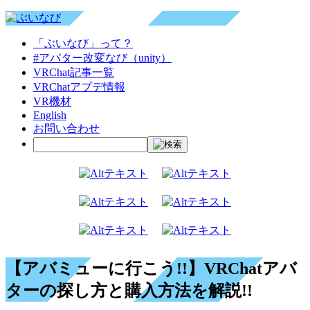
「ぶいなび」って？
#アバター改変なび（unity）
VRChat記事一覧
VRChatアプデ情報
VR機材
English
お問い合わせ
【アバミューに行こう!!】VRChatアバ
ターの探し方と購入方法を解説!!