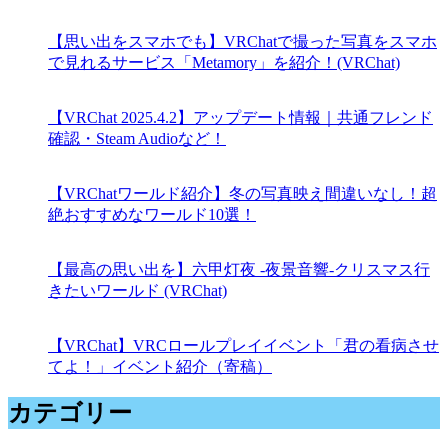
【思い出をスマホでも】VRChatで撮った写真をスマホ
で見れるサービス「Metamory」を紹介！(VRChat)
【VRChat 2025.4.2】アップデート情報｜共通フレンド
確認・Steam Audioなど！
【VRChatワールド紹介】冬の写真映え間違いなし！超
絶おすすめなワールド10選！
【最高の思い出を】六甲灯夜 -夜景音響-クリスマス行
きたいワールド (VRChat)
【VRChat】VRCロールプレイイベント「君の看病させ
てよ！」イベント紹介（寄稿）
カテゴリー