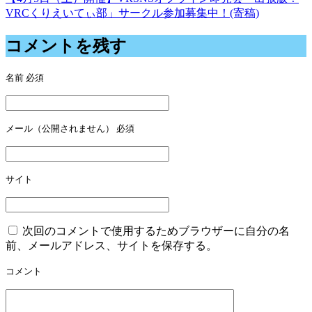
VRCくりえいてぃ部」サークル参加募集中！(寄稿)
ナ
ビ
コメントを残す
ゲ
名前
必須
ー
シ
ョ
メール（公開されません）
必須
ン
サイト
次回のコメントで使用するためブラウザーに自分の名
前、メールアドレス、サイトを保存する。
コメント