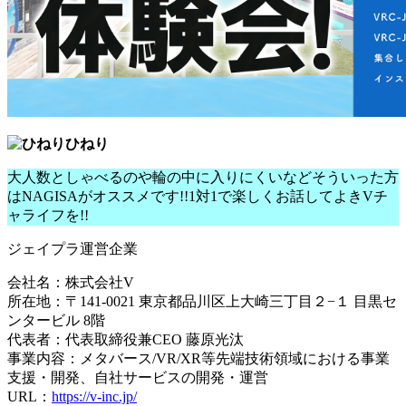
ひねり
大人数としゃべるのや輪の中に入りにくいなどそういった方
はNAGISAがオススメです!!1対1で楽しくお話してよきVチ
ャライフを!!
ジェイプラ運営企業
会社名：株式会社V
所在地：〒141-0021 東京都品川区上大崎三丁目２−１ 目黒セ
ンタービル 8階
代表者：代表取締役兼CEO 藤原光汰
事業内容：メタバース/VR/XR等先端技術領域における事業
支援・開発、自社サービスの開発・運営
URL：
https://v-inc.jp/