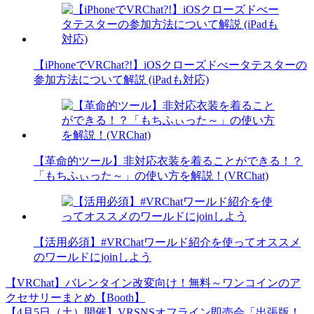
【iPhoneでVRChat?!】iOSクローズドべータテスターの
参加方法について解説 (iPadも対応)
【革命的ツール】非対応衣装を着ることができる！？
「もちふぃった～」の使い方を解説！(VRChat)
【活用必須】#VRChatワールド紹介を使ってオススメ
のワールドにjoinしよう
【VRChat】バレンタイン改変向け！無料～ワンコインのア
投
クセサリーまとめ【Booth】
稿
【4月5日（土）開催】VRSNSオフライン即売会「出張版！