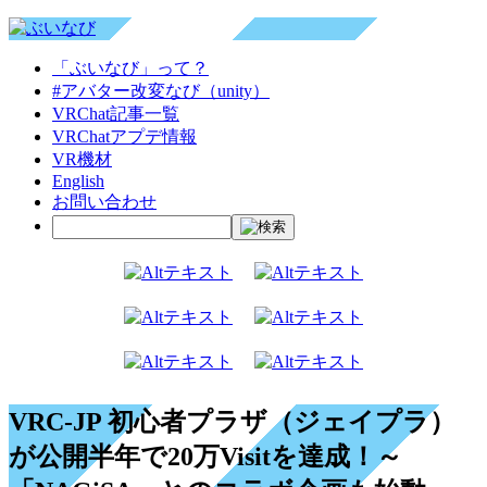
「ぶいなび」って？
#アバター改変なび（unity）
VRChat記事一覧
VRChatアプデ情報
VR機材
English
お問い合わせ
VRC-JP 初心者プラザ（ジェイプラ）
が公開半年で20万Visitを達成！～