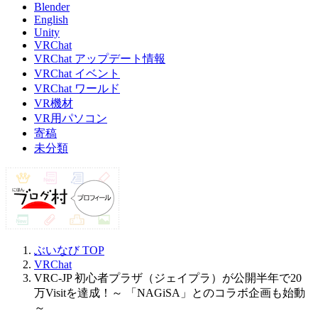
Blender
English
Unity
VRChat
VRChat アップデート情報
VRChat イベント
VRChat ワールド
VR機材
VR用パソコン
寄稿
未分類
ぶいなび
TOP
VRChat
VRC-JP 初心者プラザ（ジェイプラ）が公開半年で20
万Visitを達成！～ 「NAGiSA」とのコラボ企画も始動
～