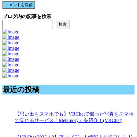
ブログ内の記事を検索
検索
最近の投稿
【思い出をスマホでも】VRChatで撮った写真をスマホ
で見れるサービス「Metamory」を紹介！(VRChat)