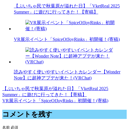
【ぶいちゃ民で秋葉原が溢れた日】「VketReal 2025
Summer」に遊びに行ってきた！【寄稿】
VR展示イベント「SpiceOfJoyRinks」初開催！(寄稿)
読みやすく使いやすいイベントカレンダー【Wonder
Note】に超神アプデが来た！(VRChat)
【ぶいちゃ民で秋葉原が溢れた日】「VketReal 2025
投
Summer」に遊びに行ってきた！【寄稿】
稿
VR展示イベント「SpiceOfJoyRinks」初開催！(寄稿)
ナ
コメントを残す
ビ
ゲ
名前
必須