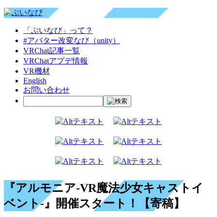
「ぶいなび」って？
#アバター改変なび（unity）
VRChat記事一覧
VRChatアプデ情報
VR機材
English
お問い合わせ
『アルモニア-VR魔法少女キャストイ
ベント-』開催スタート！【寄稿】