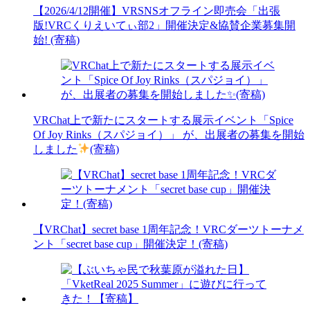
【2026/4/12開催】VRSNSオフライン即売会「出張
版!VRCくりえいてぃ部2」開催決定&協賛企業募集開
始! (寄稿)
VRChat上で新たにスタートする展示イベント「Spice
Of Joy Rinks（スパジョイ）」 が、出展者の募集を開始
しました
(寄稿)
【VRChat】secret base 1周年記念！VRCダーツトーナメ
ント「secret base cup」開催決定！(寄稿)