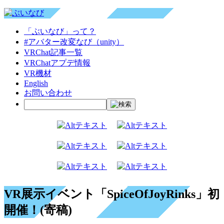
「ぶいなび」って？
#アバター改変なび（unity）
VRChat記事一覧
VRChatアプデ情報
VR機材
English
お問い合わせ
VR展示イベント「SpiceOfJoyRinks」初
開催！(寄稿)