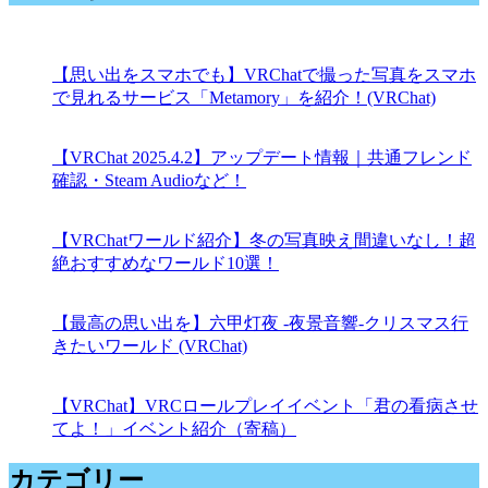
【思い出をスマホでも】VRChatで撮った写真をスマホ
で見れるサービス「Metamory」を紹介！(VRChat)
【VRChat 2025.4.2】アップデート情報｜共通フレンド
確認・Steam Audioなど！
【VRChatワールド紹介】冬の写真映え間違いなし！超
絶おすすめなワールド10選！
【最高の思い出を】六甲灯夜 -夜景音響-クリスマス行
きたいワールド (VRChat)
【VRChat】VRCロールプレイイベント「君の看病させ
てよ！」イベント紹介（寄稿）
カテゴリー