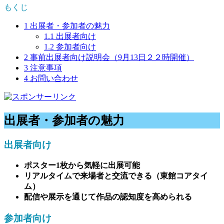
もくじ
1
出展者・参加者の魅力
1.1
出展者向け
1.2
参加者向け
2
事前出展者向け説明会（9月13日２２時開催）
3
注意事項
4
お問い合わせ
出展者・参加者の魅力
出展者向け
ポスター1枚から気軽に出展可能
リアルタイムで来場者と交流できる（東館コアタイ
ム）
配信や展示を通じて作品の認知度を高められる
参加者向け