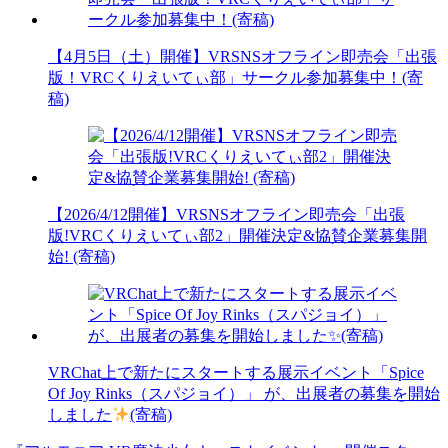
【4月5日（土）開催】VRSNSオフライン即売会「出張
版！VRCくりえいてぃ部」サークル参加募集中！(寄
稿)
【2026/4/12開催】VRSNSオフライン即売会「出張
版!VRCくりえいてぃ部2」開催決定&協賛企業募集開
始! (寄稿)
VRChat上で新たにスタートする展示イベント「Spice
Of Joy Rinks（スパジョイ）」 が、出展者の募集を開始
しました
(寄稿)