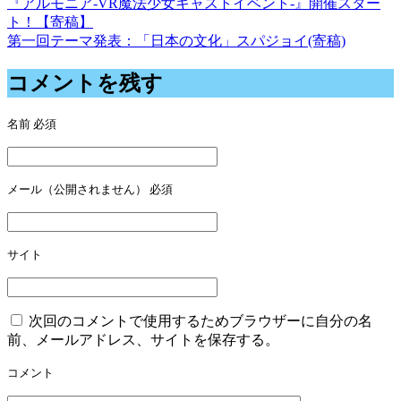
『アルモニア-VR魔法少女キャストイベント-』開催スター
投
ト！【寄稿】
稿
第一回テーマ発表：「日本の文化」スパジョイ(寄稿)
ナ
コメントを残す
ビ
ゲ
名前
必須
ー
シ
メール（公開されません）
必須
ョ
ン
サイト
次回のコメントで使用するためブラウザーに自分の名
前、メールアドレス、サイトを保存する。
コメント