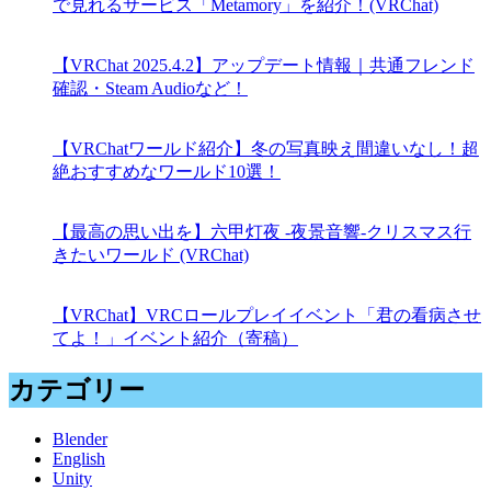
で見れるサービス「Metamory」を紹介！(VRChat)
【VRChat 2025.4.2】アップデート情報｜共通フレンド
確認・Steam Audioなど！
【VRChatワールド紹介】冬の写真映え間違いなし！超
絶おすすめなワールド10選！
【最高の思い出を】六甲灯夜 -夜景音響-クリスマス行
きたいワールド (VRChat)
【VRChat】VRCロールプレイイベント「君の看病させ
てよ！」イベント紹介（寄稿）
カテゴリー
Blender
English
Unity