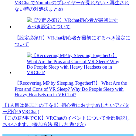
VRChatでYoutubeのプレイヤーが見れない・再生され
ない時の対処法まとめ
【設定必須!?】VRchat初心者が最初にするべき設定に
ついて
【Recovering MP by Sleeping Together!?】 What Are the
Pros and Cons of VR Sleep? Why Do People Sleep with
Heavy Headsets on in VRChat?
【1人目は是非この子を!!】初心者におすすめしたいアバタ
投
ー紹介!!(VRChat)
稿
【この1記事でOK】VRChatのイベントについて全部解説し
ちゃいます。(参加方法 探し方 遊び方)
ナ
ビ