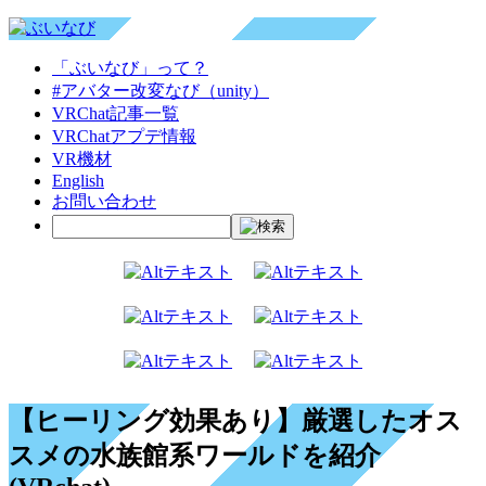
「ぶいなび」って？
#アバター改変なび（unity）
VRChat記事一覧
VRChatアプデ情報
VR機材
English
お問い合わせ
【ヒーリング効果あり】厳選したオス
スメの水族館系ワールドを紹介